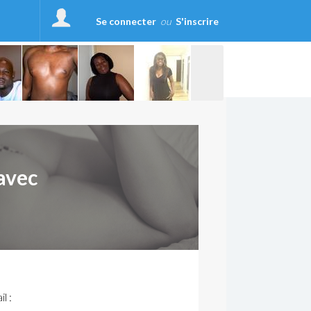
Se connecter
ou
S'inscrire
avec
l :