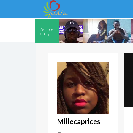
Membres
en ligne
Millecaprices