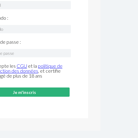
do :
de passe :
epte les
CGU
et la
politique de
ction des données
, et certifie
âgé de plus de 18 ans